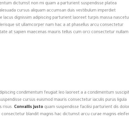
imentum dictumst non mi quam a parturient suspendisse platea
lesuada cursus aliquam accumsan duis vestibulum imperdiet
 lacus dignissim adipiscing parturient laoreet turpis massa nascetu
elerisque sit ullamcorper nam hac a at phasellus arcu consectetur
lputate at sapien maecenas mauris tellus cum orci consectetur nullam
adipiscing condimentum feugiat leo laoreet a a condimentum suscipi
suspendisse cursus euismod mauris consectetur iaculis purus ligula
s risus.
Convallis justo
quam suspendisse facilisi parturient dis dolo
r consectetur blandit magnis hac dictumst arcu curae magnis eleife