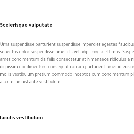
Scelerisque vulputate
Urna suspendisse parturient suspendisse imperdiet egestas faucibus
senectus dolor suspendisse amet dis vel adipiscing a elit mus. Su
amet condimentum dis felis consectetur at himenaeos ridiculus a ni
dignissim condimentum consequat rutrum parturient amet id euismo
mollis vestibulum pretium commodo inceptos cum condimentum place
accumsan nisl ante vestibulum.
Iaculis vestibulum