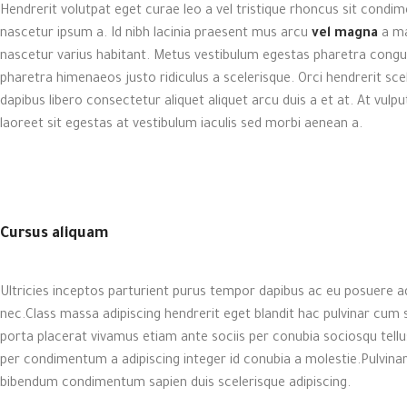
Hendrerit volutpat eget curae leo a vel tristique rhoncus sit cond
nascetur ipsum a. Id nibh lacinia praesent mus arcu
vel magna
a ma
nascetur varius habitant. Metus vestibulum egestas pharetra congue
pharetra himenaeos justo ridiculus a scelerisque. Orci hendrerit sc
dapibus libero consectetur aliquet aliquet arcu duis a et at. At vu
laoreet sit egestas at vestibulum iaculis sed morbi aenean a.
Cursus aliquam
Ultricies inceptos parturient purus tempor dapibus ac eu posuere 
nec.Class massa adipiscing hendrerit eget blandit hac pulvinar cum 
porta placerat vivamus etiam ante sociis per conubia sociosqu tellu
per condimentum a adipiscing integer id conubia a molestie.Pulvina
bibendum condimentum sapien duis scelerisque adipiscing.