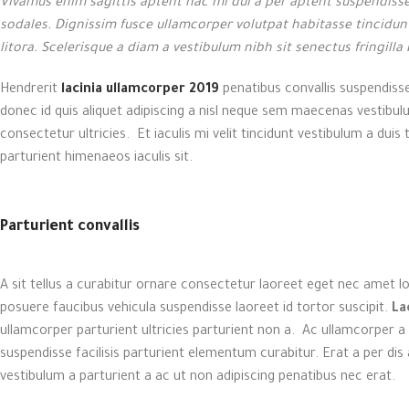
Vivamus enim sagittis aptent hac mi dui a per aptent suspendiss
sodales. Dignissim fusce ullamcorper volutpat habitasse tincidunt
litora. Scelerisque a diam a vestibulum nibh sit senectus fringill
Hendrerit
lacinia ullamcorper 2019
penatibus convallis suspendiss
donec id quis aliquet adipiscing a nisl neque sem maecenas vestibulu
consectetur ultricies. Et iaculis mi velit tincidunt vestibulum a d
parturient himenaeos iaculis sit.
Parturient convallis
A sit tellus a curabitur ornare consectetur laoreet eget nec amet
posuere faucibus vehicula suspendisse laoreet id tortor suscipit.
La
ullamcorper parturient ultricies parturient non a. Ac ullamcorper
suspendisse facilisis parturient elementum curabitur. Erat a per dis 
vestibulum a parturient a ac ut non adipiscing penatibus nec erat.