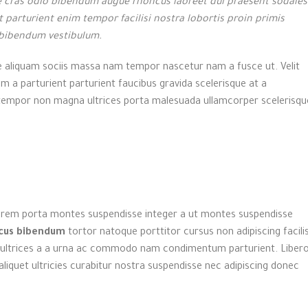
e cras odio bibendum augue rhoncus laoreet dui praesent sodales
 parturient enim tempor facilisi nostra lobortis proin primis
a bibendum vestibulum.
e aliquam sociis massa nam tempor nascetur nam a fusce ut. Velit
m a parturient parturient faucibus gravida scelerisque at a
uis tempor non magna ultrices porta malesuada ullamcorper scelerisqu
 lorem porta montes suspendisse integer a ut montes suspendisse
cus bibendum
tortor natoque porttitor cursus non adipiscing facilis
 a ultrices a a urna ac commodo nam condimentum parturient. Liber
aliquet ultricies curabitur nostra suspendisse nec adipiscing donec