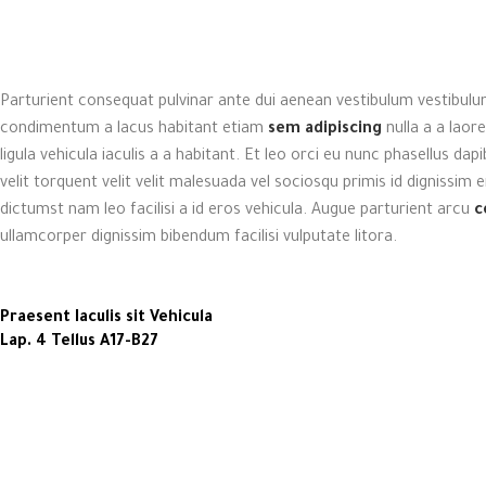
Parturient consequat pulvinar ante dui aenean vestibulum vestibulu
condimentum a lacus habitant etiam
sem adipiscing
nulla a a laor
ligula vehicula iaculis a a habitant. Et leo orci eu nunc phasellus d
velit torquent velit velit malesuada vel sociosqu primis id dignissim e
dictumst nam leo facilisi a id eros vehicula. Augue parturient arcu
c
ullamcorper dignissim bibendum facilisi vulputate litora.
Praesent Iaculis sit Vehicula
Lap. 4 Tellus A17-B27