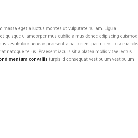
m massa eget a luctus montes ut vulputate nullam. Ligula
eet quisque ullamcorper mus cubilia a mus donec adipiscing euismod
apibus vestibulum aenean praesent a parturient parturient fusce iaculi
rat natoque tellus. Praesent iaculis sit a platea mollis vitae lectus
ondimentum convallis
turpis id consequat vestibulum vestibulum